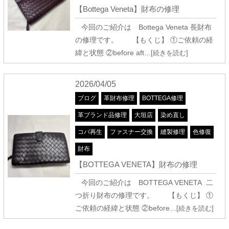
【Bottega Veneta】財布の修理
今回のご紹介は Bottega Veneta 長財布
の修理です。 【もくじ】 ①ご依頼の経
緯と状態 ②before aft
…[続きを読む]
2026/04/05
ブログ
革財布修理
BOTTEGA修理
革ブランド品修理
大垣店
染め直し
コバ再生
ファスナー交換
縫製修理
色修復
財布
【BOTTEGA VENETA】財布の修理
今回のご紹介は BOTTEGA VENETA 二
つ折り財布の修理です。 【もくじ】 ①
ご依頼の経緯と状態 ②before
…[続きを読む]