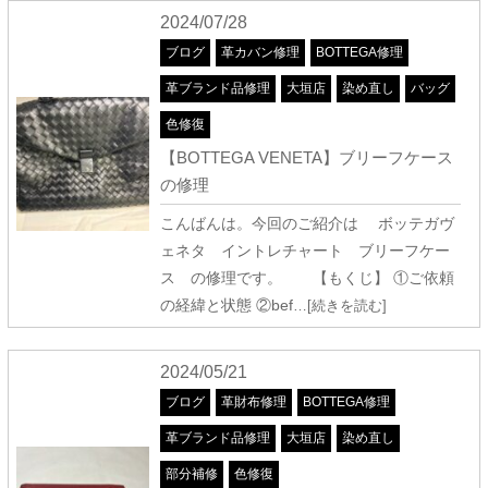
2024/07/28
ブログ
革カバン修理
BOTTEGA修理
革ブランド品修理
大垣店
染め直し
バッグ
色修復
【BOTTEGA VENETA】ブリーフケース
の修理
こんばんは。今回のご紹介は ボッテガヴ
ェネタ イントレチャート ブリーフケー
ス の修理です。 【もくじ】 ①ご依頼
の経緯と状態 ②bef
…[続きを読む]
2024/05/21
ブログ
革財布修理
BOTTEGA修理
革ブランド品修理
大垣店
染め直し
部分補修
色修復