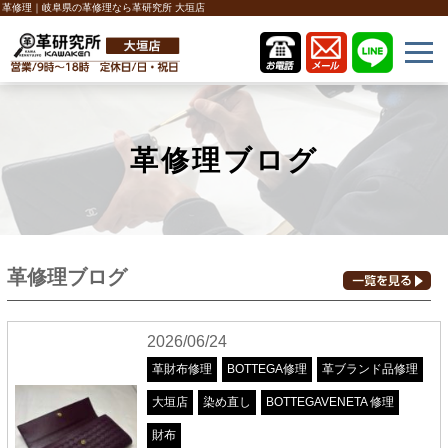
革修理｜岐阜県の革修理なら革研究所 大垣店
革修理ブログ
革修理ブログ
2026/06/24
革財布修理
BOTTEGA修理
革ブランド品修理
大垣店
染め直し
BOTTEGAVENETA 修理
財布