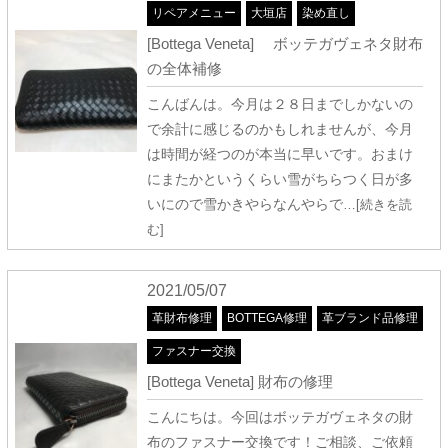
リペアメニュー
大垣店
染め直し
[Bottega Veneta] ボッテガヴェネタ財布
の全体補修
こんばんは。今月は２８日までしかないの
で余計に感じるのかもしれませんが、今月
は時間が経つのが本当に早いです。おまけ
にまたかというくらい雪がちらつく日が多
いにので雪かきやらなんやらで
…[続きを読
む]
2021/05/07
革財布修理
BOTTEGA修理
革ブランド品修理
ファスナー交換
[Bottega Veneta] 財布の修理
こんにちは。今回はボッテガヴェネタの財
布のファスナー交換です！ご相談、ご依頼