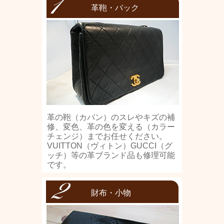
革鞄・バック
革の鞄（カバン）のスレやキズの補
修、変色、革の色を変える（カラー
チェンジ）までお任せください。
VUITTON（ヴィトン）GUCCI（グ
ッチ）等の革ブランド品も修理可能
です。
財布・小物