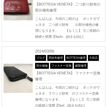
【BOTTEGA VENETA】 二つ折り財布の
部分補色修理
こんばんは。今回のご紹介は ボッテガヴ
ェネタ 二つ折り財布 の部分補色の修
理になります。 【もくじ】 ①ご依頼の
経緯と状態 ②befo
…[続きを読む]
2024/03/06
ブログ
革財布修理
BOTTEGA修理
大垣店
部分補修
ファスナー交換
縫製修理
【BOTTEGA VENETA】 ファスナー交換
修理
こんばんは。今回のご紹介は ボッテガヴ
ェネタ ラウンド財布 のファスナー交換
修理になります。 【もくじ】 ①ご依頼
の経緯と状態 ②bef
…[続きを読む]