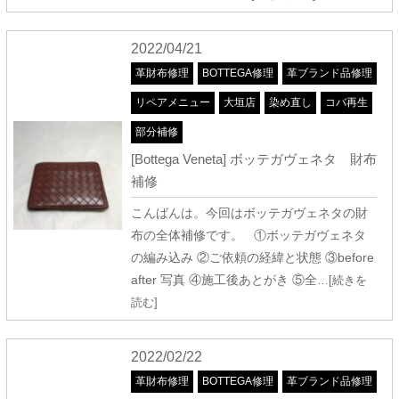
2022/04/21
革財布修理
BOTTEGA修理
革ブランド品修理
リペアメニュー
大垣店
染め直し
コバ再生
部分補修
[Bottega Veneta] ボッテガヴェネタ 財布
補修
こんばんは。今回はボッテガヴェネタの財
布の全体補修です。 ①ボッテガヴェネタ
の編み込み ②ご依頼の経緯と状態 ③before
after 写真 ④施工後あとがき ⑤全
…[続きを
読む]
2022/02/22
革財布修理
BOTTEGA修理
革ブランド品修理