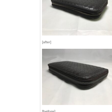
[after]
[before]