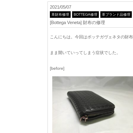
2021/05/07
革財布修理
BOTTEGA修理
革ブランド品修理
[Bottega Veneta] 財布の修理
こんにちは。今回はボッテガヴェネタの財布
まま開いていってしまう症状でした。
[before]