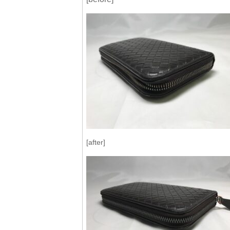
[after]