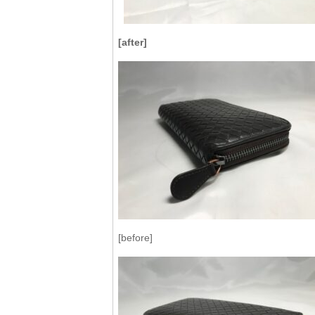
[after]
[before]