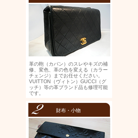
革の鞄（カバン）のスレやキズの補
修、変色、革の色を変える（カラー
チェンジ）までお任せください。
VUITTON（ヴィトン）GUCCI（グ
ッチ）等の革ブランド品も修理可能
です。
財布・小物