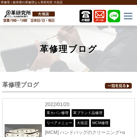
革修理｜岐阜県の革修理なら革研究所 大垣店
革修理ブログ
革修理ブログ
2022/01/20
革カバン修理
革ブランド品修理
リペアメニュー
大垣店
MCM修理
[MCM] ハンドバッグのクリーニング+α