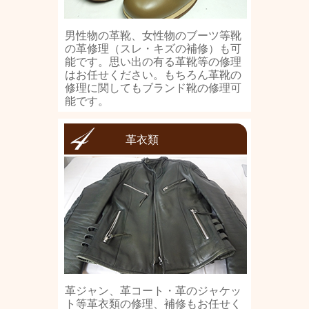
男性物の革靴、女性物のブーツ等靴
の革修理（スレ・キズの補修）も可
能です。思い出の有る革靴等の修理
はお任せください。もちろん革靴の
修理に関してもブランド靴の修理可
能です。
革衣類
革ジャン、革コート・革のジャケッ
ト等革衣類の修理、補修もお任せく