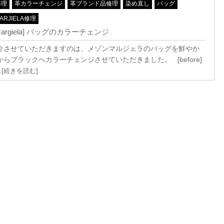
修理
革カラーチェンジ
革ブランド品修理
染め直し
バッグ
ARJIELA修理
nMargiela] バッグのカラーチェンジ
介させていただきますのは、メゾンマルジェラのバッグを鮮やか
らブラックへカラーチェンジさせていただきました。 [before]
…[続きを読む]