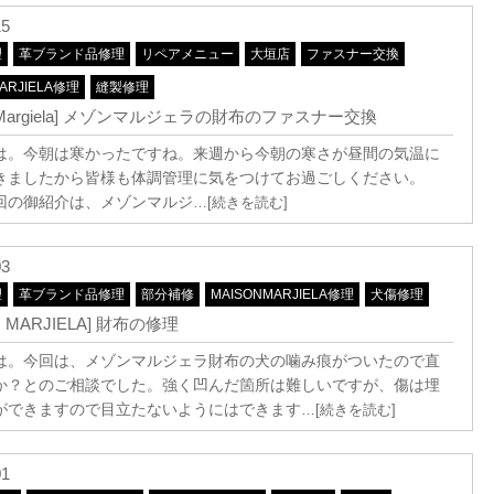
15
理
革ブランド品修理
リペアメニュー
大垣店
ファスナー交換
ARJIELA修理
縫製修理
on Margiela] メゾンマルジェラの財布のファスナー交換
は。今朝は寒かったですね。来週から今朝の寒さが昼間の気温に
きましたから皆様も体調管理に気をつけてお過ごしください。
回の御紹介は、メゾンマルジ
…[続きを読む]
03
理
革ブランド品修理
部分補修
MAISONMARJIELA修理
犬傷修理
N MARJIELA] 財布の修理
は。今回は、メゾンマルジェラ財布の犬の噛み痕がついたので直
か？とのご相談でした。強く凹んだ箇所は難しいですが、傷は埋
ができますので目立たないようにはできます
…[続きを読む]
01