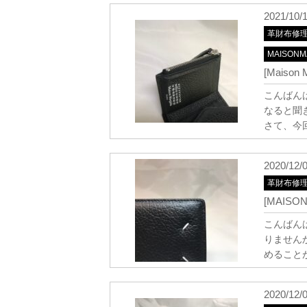
2021/10/
革財布修
MAISONM
[Mais
こんばん
なると聞
さて、今
2020/12/
革財布修
[MAISO
こんばん
りません
めること
2020/12/