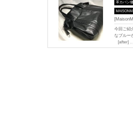
革カバン
MAISONM
[Maiso
今回ご紹
なブルーか
[after]