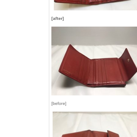
[after]
[before]