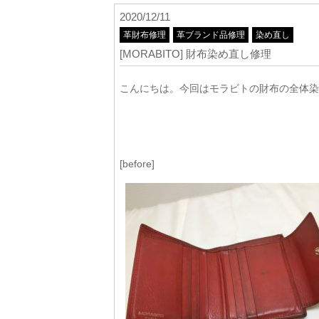
2020/12/11
革財布修理
革ブランド品修理
染め直し
[MORABITO] 財布染め直し修理
こんにちは。今回はモラビトの財布の全体染
[before]