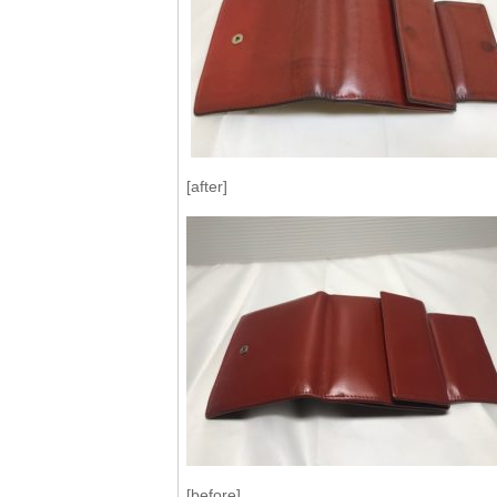
[after]
[before]