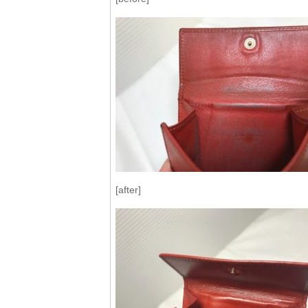
[after]