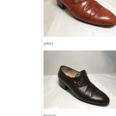
[after]
[before]