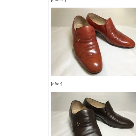
[after]