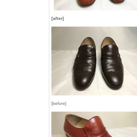
[after]
[before]