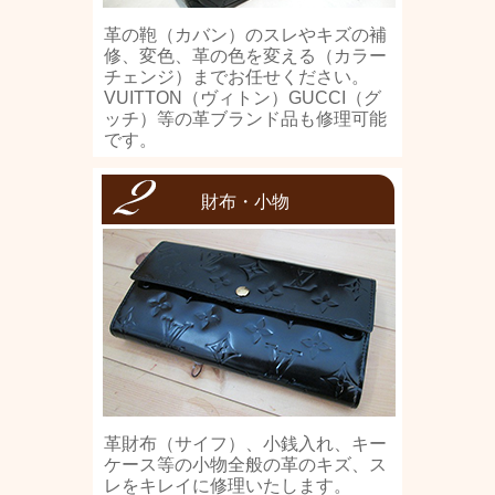
革の鞄（カバン）のスレやキズの補
修、変色、革の色を変える（カラー
チェンジ）までお任せください。
VUITTON（ヴィトン）GUCCI（グ
ッチ）等の革ブランド品も修理可能
です。
財布・小物
革財布（サイフ）、小銭入れ、キー
ケース等の小物全般の革のキズ、ス
レをキレイに修理いたします。