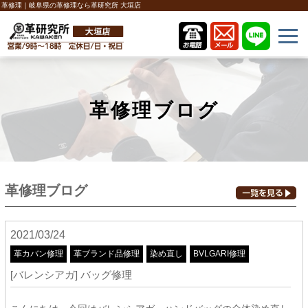
革修理｜岐阜県の革修理なら革研究所 大垣店
革修理ブログ
革修理ブログ
2021/03/24
革カバン修理
革ブランド品修理
染め直し
BVLGARI修理
[バレンシアガ] バッグ修理