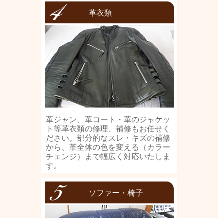
革衣類
革ジャン、革コート・革のジャケッ
ト等革衣類の修理、補修もお任せく
ださい。部分的なスレ・キズの補修
から、革全体の色を変える（カラー
チェンジ）まで幅広く対応いたしま
す。
ソファー・椅子