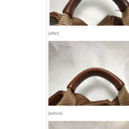
[after]
[before]