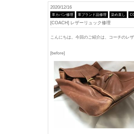
2020/12/16
革カバン修理
革ブランド品修理
染め直し
C
[COACH] レザーリュック修理
こんにちは。今回のご紹介は、コーチのレザ
[before]