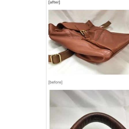
[after]
[before]