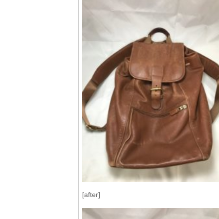
[after]