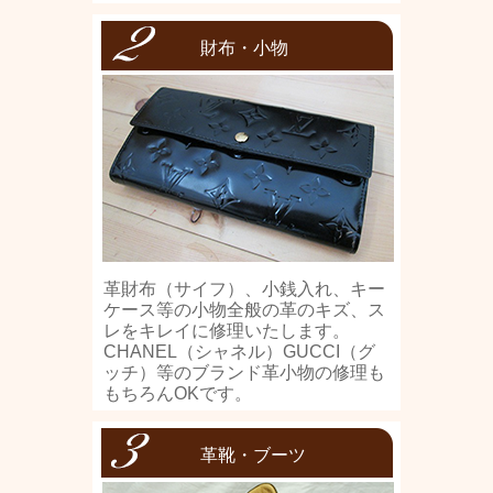
財布・小物
革財布（サイフ）、小銭入れ、キー
ケース等の小物全般の革のキズ、ス
レをキレイに修理いたします。
CHANEL（シャネル）GUCCI（グ
ッチ）等のブランド革小物の修理も
もちろんOKです。
革靴・ブーツ