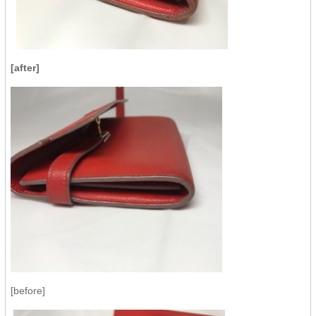
[after]
[before]