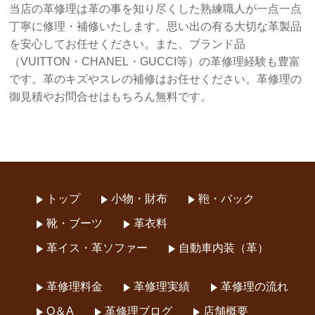
当店の革修理は革の事を知り尽くした熟練職人が一点一点
丁寧に修理・補修いたします。思い出の有る大切な革製品
を安心してお任せください。また、ブランド品
（VUITTON・CHANEL・GUCCI等）の革修理経験も豊富
です。革のキズやスレの補修はお任せください。革修理の
御見積やお問合せはもちろん無料です。
トップ
小物・財布
鞄・バック
靴・ブーツ
革衣料
革イス・革ソファー
自動車内装（革）
革修理料金
革修理実績
革修理の流れ
Q＆A
革修理ブログ
店舗概要