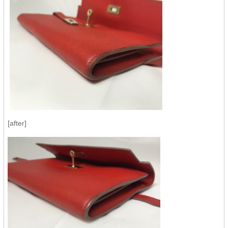
[after]