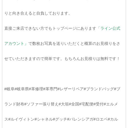
りと向き合えると自負しております。
直接ご来店できない方でもトップページにあります
「ライン公式
アカウント」
で数枚お写真を送りいただくと概算のお見積りをさ
せていただきますので簡単です。もちろんお見積りは無料です！
#岐阜#岐阜県#革修理#革専門#レザーリペア#ブランドバッグ#ブ
ランド財布#ソファー張り替え#大垣#全国#宅配便#受付#エルメ
ス#ルイヴィトン#シャネル#グッチ#バレンシアガ#ロエベ#カル