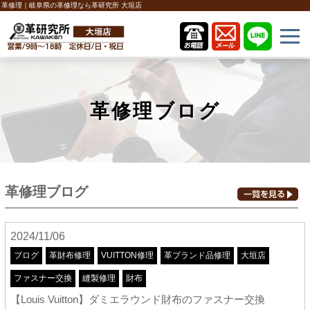
革修理｜岐阜県の革修理なら革研究所 大垣店
革修理ブログ
革修理ブログ
2024/11/06
ブログ
革財布修理
VUITTON修理
革ブランド品修理
大垣店
ファスナー交換
縫製修理
財布
【Louis Vuitton】ダミエラウンド財布のファスナー交換