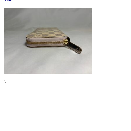
after
\