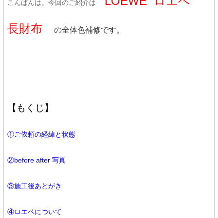
LOEWE ロエベ
こんばんは。今回のご紹介は
長財布
の全体色補修です。
【もくじ】
①ご依頼の経緯と状態
②before after 写真
③施工後あとがき
④ロエベについて