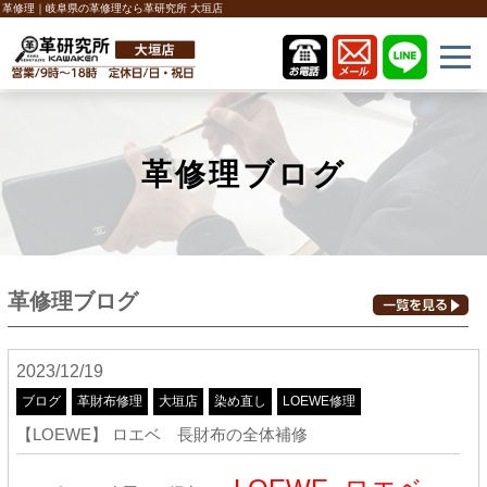
革修理｜岐阜県の革修理なら革研究所 大垣店
革修理ブログ
革修理ブログ
2023/12/19
ブログ
革財布修理
大垣店
染め直し
LOEWE修理
【LOEWE】 ロエベ 長財布の全体補修