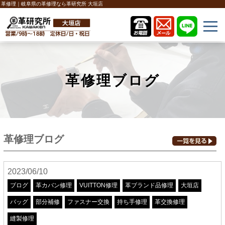
革修理｜岐阜県の革修理なら革研究所 大垣店
革修理ブログ
革修理ブログ
2023/06/10
ブログ
革カバン修理
VUITTON修理
革ブランド品修理
大垣店
バッグ
部分補修
ファスナー交換
持ち手修理
革交換修理
縫製修理