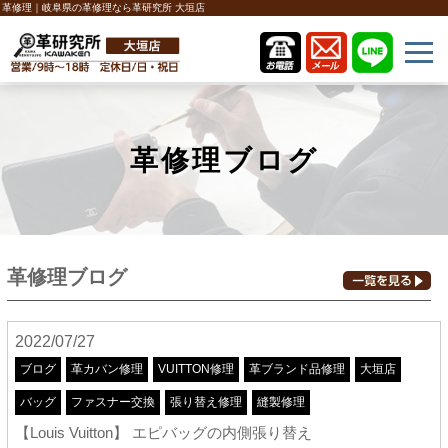
革修理｜岐阜県の革修理なら革研究所 大垣店
革修理ブログ
革修理ブログ
2022/07/27
ブログ
革カバン修理
VUITTON修理
革ブランド品修理
大垣店
バッグ
ファスナー交換
張り替え修理
縫製修理
【Louis Vuitton】 エピバッグの内側張り替え