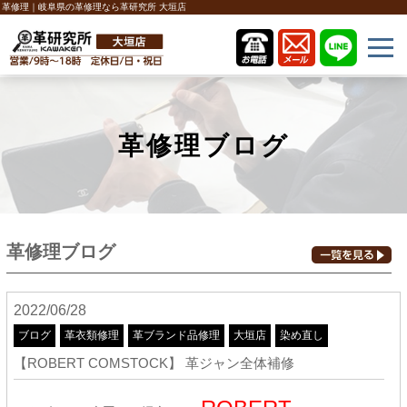
革修理｜岐阜県の革修理なら革研究所 大垣店
革修理ブログ
革修理ブログ
2022/06/28
ブログ
革衣類修理
革ブランド品修理
大垣店
染め直し
【ROBERT COMSTOCK】 革ジャン全体補修