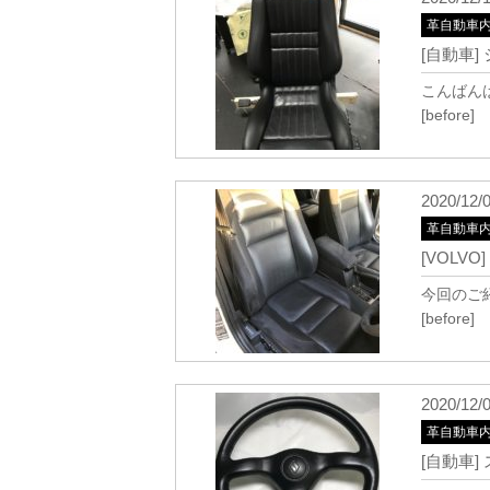
革自動車
[自動車]
こんばん
[before] 
2020/12/
革自動車
[VOLV
今回のご
[before] 
2020/12/
革自動車
[自動車