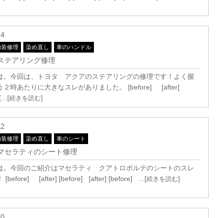
14
内装修理
染め直し
車のハンドル
] ステアリング修理
は。今回は、トヨタ アクアのステアリングの修理です！よく握
２時あたりに大きなスレがありました。 [before] [after]
[
…[続きを読む]
12
内装修理
染め直し
車のシート
] マセラティのシート修理
は。今回のご紹介はマセラティ クアトロポルテのシートのスレ
efore] [after] [before] [after] [before]
…[続きを読む]
10