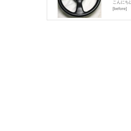
こんにち
[before] 