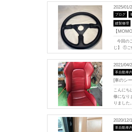
2025/01/
ブログ
縫製修理
【MOM
今回のご
じ】 ①ご依
2021/04/
革自動車
[車のシ
こんにち
修になり
りました
2020/12/
革自動車