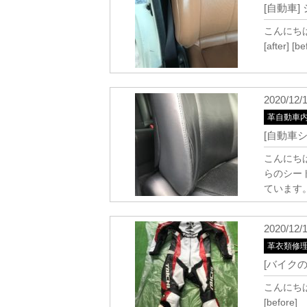
[自動車]
こんにちは
[after] [b
2020/12/
革自動車
[自動車シ
こんにち
らのシー
ています
2020/12/
革衣類修
[バイク
こんにち
[before] [