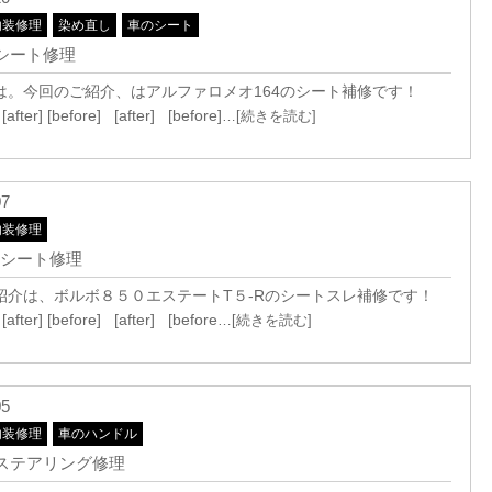
内装修理
染め直し
車のシート
 シート修理
は。今回のご紹介、はアルファロメオ164のシート補修です！
[after] [before] [after] [before]
…[続きを読む]
07
内装修理
O] シート修理
紹介は、ボルボ８５０エステートT５-Rのシートスレ補修です！
[after] [before] [after] [before
…[続きを読む]
05
内装修理
車のハンドル
] ステアリング修理