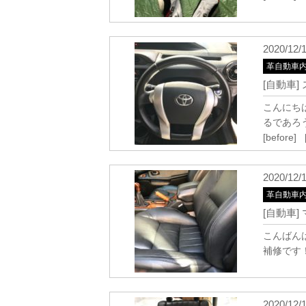
2020/12/
革自動車
[自動車
こんにち
るであろう
[before] 
2020/12/
革自動車
[自動車
こんばん
補修です！ [b
2020/12/