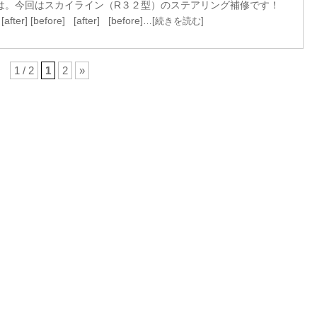
は。今回はスカイライン（R３２型）のステアリング補修です！
[after] [before] [after] [before]
…[続きを読む]
1 / 2
1
2
»