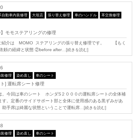
20
革自動車内装修理
大垣店
張り替え修理
車のハンドル
革交換修理
O】モモステアリングの修理
紹介は MOMO ステアリングの張り替え修理です。 【もく
頼の経緯と状態 ②before after
…[続きを読む]
26
内装修理
染め直し
車のシート
ート] 運転席シート修理
は。今回は車のシート ホンダS２０００の運転席シートの全体補
ます。定番のサイドサポート部と全体に使用感のある黒ずみがあ
。助手席は綺麗な状態ということで運転席
…[続きを読む]
18
内装修理
染め直し
車のシート