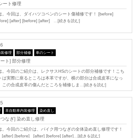
 シート修理
。今回は、ダイハツコペンのシート傷補修です！ [before]
efore] [after] [before] [after]
…[続きを読む]
16
内装修理
部分補修
車のシート
ート] 部分修理
は。今回のご紹介は、レクサスHSのシートの部分補修です！こち
トは実際に座るところは本革ですが、横の部分は合成皮革になっ
。この合成皮革の傷んだところを補修しま
…[続きを読む]
15
理
革自動車内装修理
染め直し
のつなぎ] 染め直し修理
は。今回のご紹介は、バイク用つなぎの全体染め直し修理です！
after] [before] [after] [before] [after]
…[続きを読む]